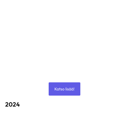
Veneen kääntöä
24 syyskuun, 2025
Katso lisää!
2024