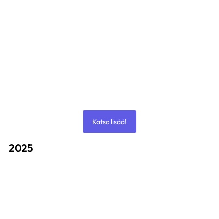
Maaliskuu 26 – Luentolounas
11 maaliskuun, 2026
Katso lisää!
2025