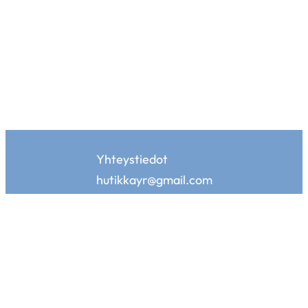
Yhteystiedot
hutikkayr@gmail.com
Hutikan kotisivuja tukemassa