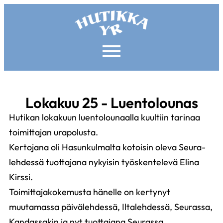
Lokakuu 25 - Luentolounas
Hutikan lokakuun luentolounaalla kuultiin tarinaa
toimittajan urapolusta.
Kertojana oli Hasunkulmalta kotoisin oleva Seura-
lehdessä tuottajana nykyisin työskentelevä Elina
Kirssi.
Toimittajakokemusta hänelle on kertynyt
muutamassa päivälehdessä, Iltalehdessä, Seurassa,
Kandassakin ja nyt tuottajana Seurassa.