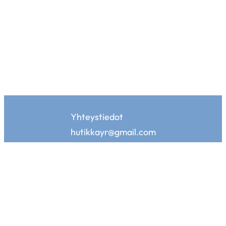
Yhteystiedot
hutikkayr@gmail.com
Hutikan kotisivuja tukemassa