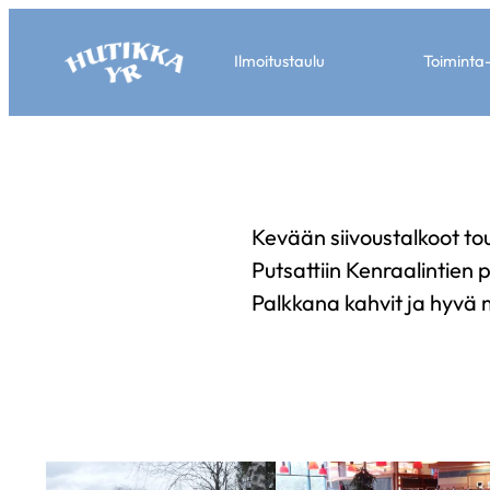
Ilmoitustaulu
Toiminta
Kevään siivoustalkoot tou
Putsattiin Kenraalintien p
Palkkana kahvit ja hyvä m