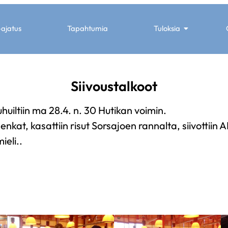
-ajatus
Tapahtumia
Tuloksia
Siivoustalkoot
huiltiin ma 28.4. n. 30 Hutikan voimin.
enkat, kasattiin risut Sorsajoen rannalta, siivottiin A
ieli..