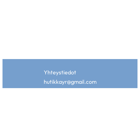
Yhteystiedot
hutikkayr@gmail.com
Hutikan kotisivuja tukemassa