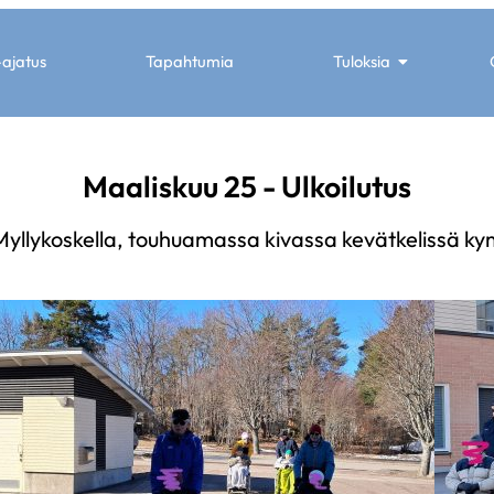
-ajatus
Tapahtumia
Tuloksia
Maaliskuu 25 - Ulkoilutus
a Myllykoskella, touhuamassa kivassa kevätkelissä 