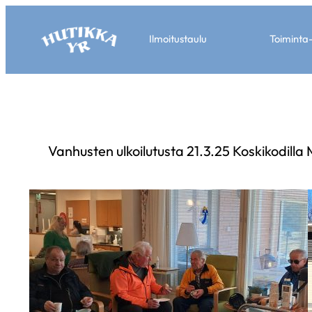
Ilmoitustaulu
Toiminta
Vanhusten ulkoilutusta 21.3.25 Koskikodill