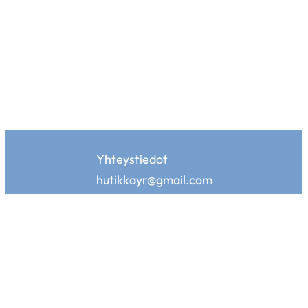
Yhteystiedot
hutikkayr@gmail.com
Hutikan kotisivuja tukemassa