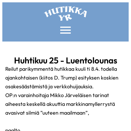
Huhtikuu 25 - Luentolounas
Reilut parikymmentä hutikkaa kuuli ti 8.4. todella
ajankohtaisen (kiitos D. Trump) esityksen koskien
osakesäästämistä ja verkkohuijauksia.
OP:n varainhoitaja Mikko Järveläisen tarinat
aiheesta keskellä akuuttia markkinamyllerrystä
avasivat silmiä ”uuteen maailmaan”,
paalto