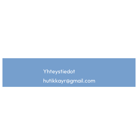
Yhteystiedot
hutikkayr@gmail.com
Hutikan kotisivuja tukemassa