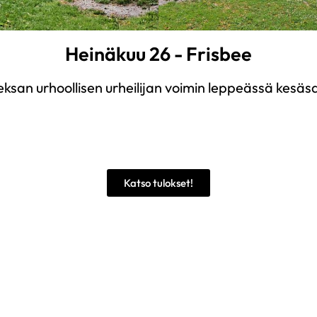
Heinäkuu 26 - Frisbee
eksan urhoollisen urheilijan voimin leppeässä kesäs
Katso tulokset!